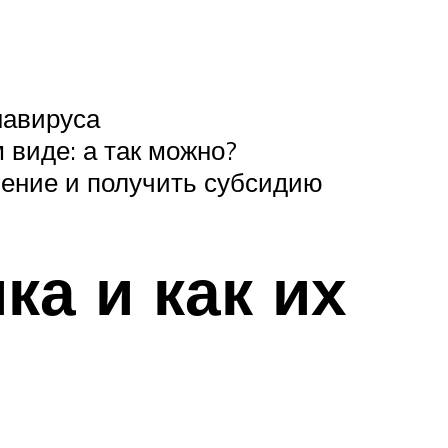
навируса
виде: а так можно?
ление и получить субсидию
а и как их