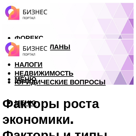
ФОРЕКС
БИЗНЕС ПЛАНЫ
КРЕДИТЫ
НАЛОГИ
НЕДВИЖИМОСТЬ
МЕНЮ
ЮРИДИЧЕСКИЕ ВОПРОСЫ
Факторы роста
МЕНЮ
экономики.
Факторы и типы