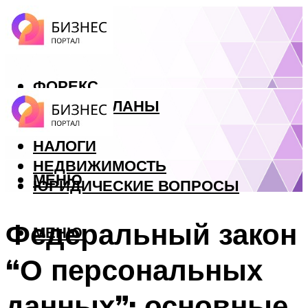
ФОРЕКС
БИЗНЕС ПЛАНЫ
КРЕДИТЫ
НАЛОГИ
НЕДВИЖИМОСТЬ
МЕНЮ
ЮРИДИЧЕСКИЕ ВОПРОСЫ
Федеральный закон
МЕНЮ
“О персональных
данных”: основные