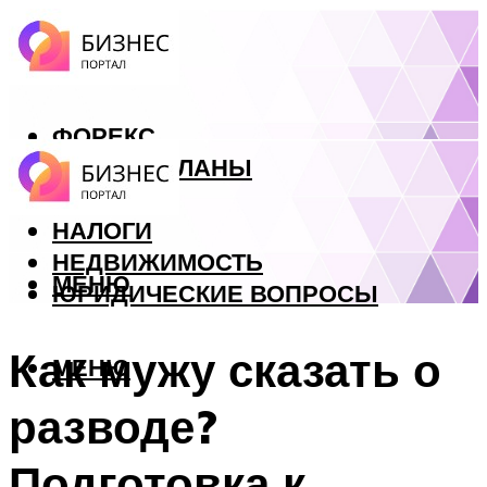
ФОРЕКС
БИЗНЕС ПЛАНЫ
КРЕДИТЫ
НАЛОГИ
НЕДВИЖИМОСТЬ
МЕНЮ
ЮРИДИЧЕСКИЕ ВОПРОСЫ
Как мужу сказать о
МЕНЮ
разводе?
Подготовка к