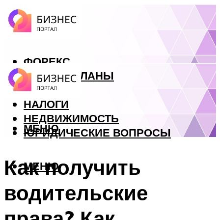
ФОРЕКС
БИЗНЕС ПЛАНЫ
КРЕДИТЫ
НАЛОГИ
НЕДВИЖИМОСТЬ
МЕНЮ
ЮРИДИЧЕСКИЕ ВОПРОСЫ
Как получить
МЕНЮ
водительские
права? Как