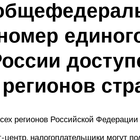
 общефедерал
омер единого
оссии доступ
 регионов ст
всех регионов Российской Федерации
т-центр, налогоплательщики могут 