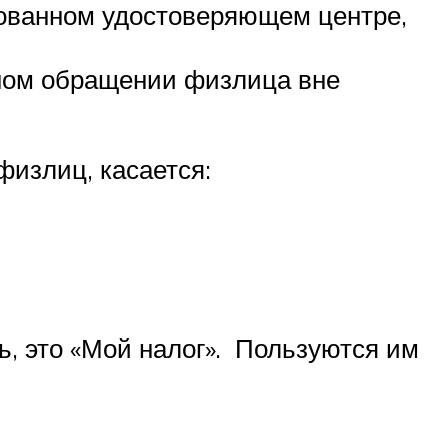
ованном удостоверяющем центре,
ном обращении физлица вне
излиц, касается:
ь, это «Мой налог». Пользуются им