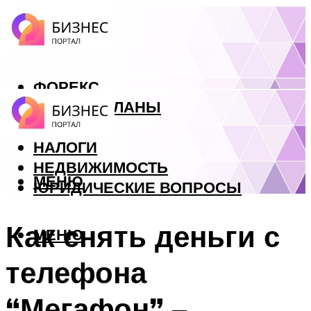
ФОРЕКС
БИЗНЕС ПЛАНЫ
КРЕДИТЫ
НАЛОГИ
НЕДВИЖИМОСТЬ
МЕНЮ
ЮРИДИЧЕСКИЕ ВОПРОСЫ
Как снять деньги с
МЕНЮ
телефона
“Мегафон” –