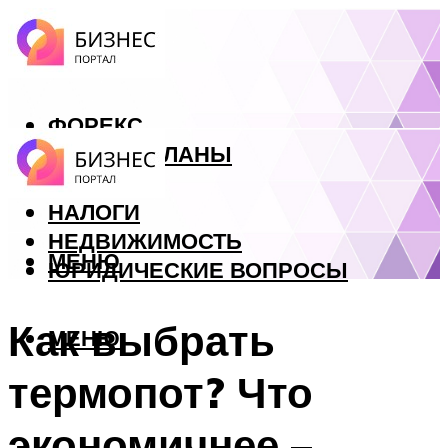
ФОРЕКС
БИЗНЕС ПЛАНЫ
КРЕДИТЫ
НАЛОГИ
НЕДВИЖИМОСТЬ
МЕНЮ
ЮРИДИЧЕСКИЕ ВОПРОСЫ
Как выбрать
МЕНЮ
термопот? Что
экономичнее –