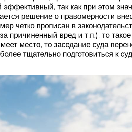
й эффективный, так как при этом зна
мается решение о правомерности вне
мер четко прописан в законодательс
а причиненный вред и т.п.), то тако
имеет место, то заседание суда пере
 более тщательно подготовиться к су