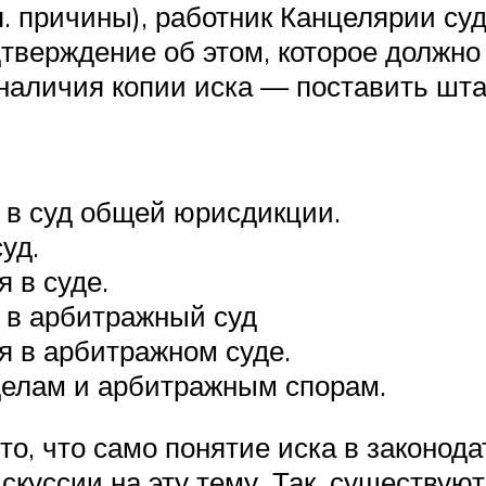
.п. причины), работник Канцелярии су
тверждение об этом, которое должно
наличия копии иска — поставить шта
 в суд общей юрисдикции.
уд.
 в суде.
 в арбитражный суд
я в арбитражном суде.
делам и арбитражным спорам.
о, что само понятие иска в законода
скуссии на эту тему. Так, существу