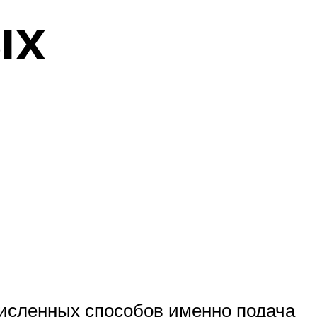
ых
численных способов именно подача