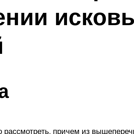
ении исков
й
а
го рассмотреть, причем из вышепере