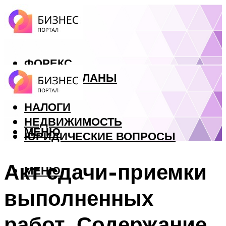
ФОРЕКС
БИЗНЕС ПЛАНЫ
КРЕДИТЫ
НАЛОГИ
НЕДВИЖИМОСТЬ
МЕНЮ
ЮРИДИЧЕСКИЕ ВОПРОСЫ
Акт сдачи-приемки
МЕНЮ
выполненных
работ. Содержание