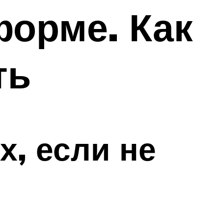
форме. Как
ть
х, если не