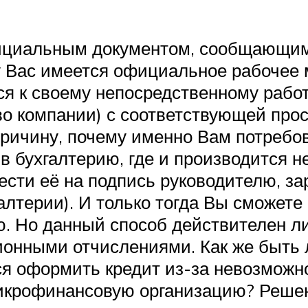
ициальным документом, сообщающим
у Вас имеется официальное рабочее м
ся к своему непосредственному рабо
во компании) с соответствующей про
ричину, почему именно Вам потребов
 в бухгалтерию, где и производится
ести её на подпись руководителю, за
галтерии). И только тогда Вы сможете
ю. Но данный способ действителен 
онными отчислениями. Как же быть 
 оформить кредит из-за невозможно
микрофинансовую организацию? Решен