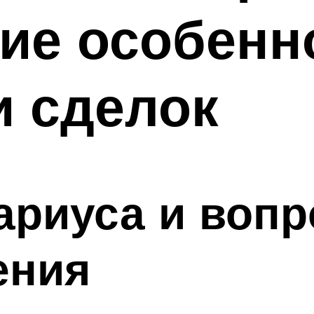
ие особенн
и сделок
ариуса и вопр
ения