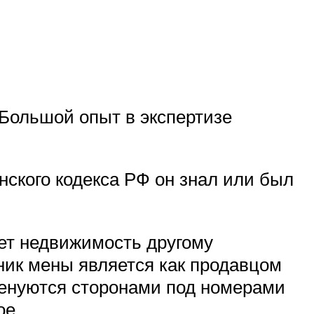
Большой опыт в экспертизе
анского кодекса РФ он знал или был
ает недвижимость другому
ник мены является как продавцом
 именуются сторонами под номерами
ое.