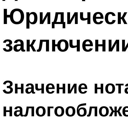
Юридическ
заключени
Значение нот
налогооблож