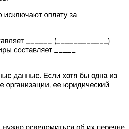
о исключают оплату за
тавляет ______ (____________)
иры составляет _____
ые данные. Если хотя бы одна из
ие организации, ее юридический
 нужно осведомиться об их перечне