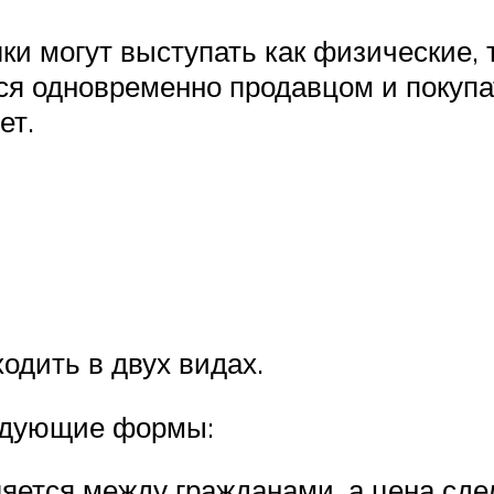
и могут выступать как физические, т
ся одновременно продавцом и покупат
ет.
дить в двух видах.
едующие формы:
яется между гражданами, а цена сд