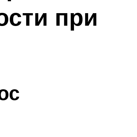
ости при
ос