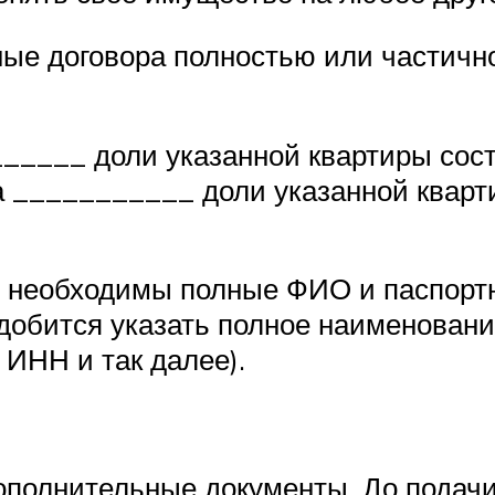
бные договора полностью или частичн
_____ доли указанной квартиры сос
а ___________ доли указанной кварт
, необходимы полные ФИО и паспортн
адобится указать полное наименован
 ИНН и так далее).
ополнительные документы. До подачи