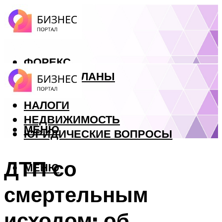
ФОРЕКС
БИЗНЕС ПЛАНЫ
КРЕДИТЫ
НАЛОГИ
НЕДВИЖИМОСТЬ
МЕНЮ
ЮРИДИЧЕСКИЕ ВОПРОСЫ
ДТП со
МЕНЮ
смертельным
исходом: об