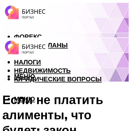
ФОРЕКС
БИЗНЕС ПЛАНЫ
КРЕДИТЫ
НАЛОГИ
НЕДВИЖИМОСТЬ
МЕНЮ
ЮРИДИЧЕСКИЕ ВОПРОСЫ
Если не платить
МЕНЮ
алименты, что
будет: закон,