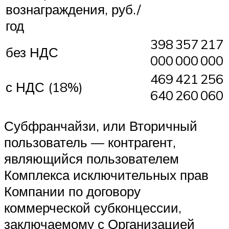
вознаграждения, руб./
год
398
357
217
без НДС
000
000
000
469
421
256
с НДС (18%)
640
260
060
Субфранчайзи, или Вторичный
пользователь — контрагент,
являющийся пользователем
Комплекса исключительных прав
Компании по договору
коммерческой субконцессии,
заключаемому с Организацией