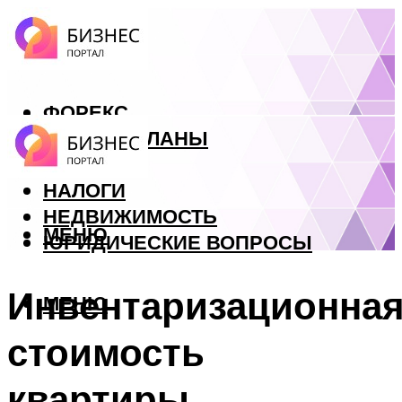
ФОРЕКС
БИЗНЕС ПЛАНЫ
КРЕДИТЫ
НАЛОГИ
НЕДВИЖИМОСТЬ
МЕНЮ
ЮРИДИЧЕСКИЕ ВОПРОСЫ
Инвентаризационна
МЕНЮ
стоимость
квартиры.