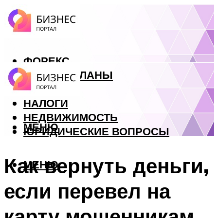
ФОРЕКС
БИЗНЕС ПЛАНЫ
КРЕДИТЫ
НАЛОГИ
НЕДВИЖИМОСТЬ
МЕНЮ
ЮРИДИЧЕСКИЕ ВОПРОСЫ
Как вернуть деньги,
МЕНЮ
если перевел на
карту мошенникам