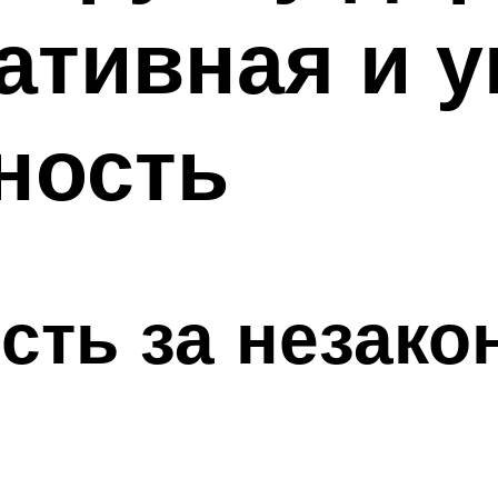
тивная и у
ность
сть за незак