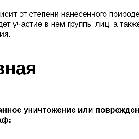
сит от степени нанесенного природе
ет участие в нем группы лиц, а так
ия.
вная
ванное уничтожение или поврежде
аф: