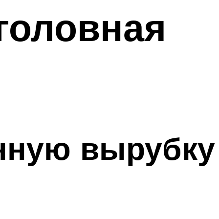
головная
онную вырубку