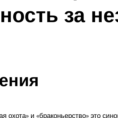
ность за н
ения
ая охота» и «браконьерство» это сино