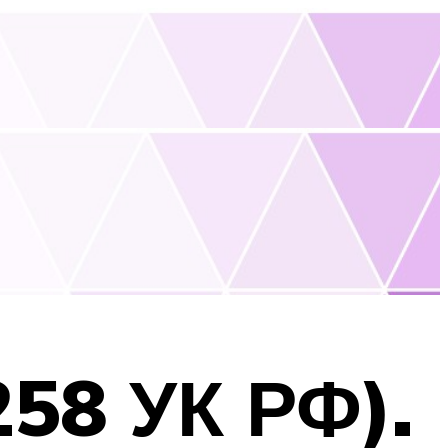
258 УК РФ).