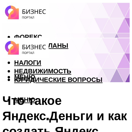
ФОРЕКС
БИЗНЕС ПЛАНЫ
КРЕДИТЫ
НАЛОГИ
НЕДВИЖИМОСТЬ
МЕНЮ
ЮРИДИЧЕСКИЕ ВОПРОСЫ
Что такое
МЕНЮ
Яндекс.Деньги и как
создать Яндекс