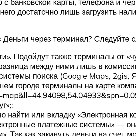
 с банковской карты, телефона и че
х него достаточно лишь загрузить на
кс Деньги через терминал? Следуйте 
и». Подойдут также терминалы от «
к. разница между ними лишь в комисс
истемы поиска (Google Maps, 2gis, Я
шем городе терминалы на карте комп
ml?t=map&ll=44.94098,54.04933&spn=
г»;;
но найти или вкладку «Электронная к
ектронные платежные системы» — она
». Так как закинуть деньги на счет м