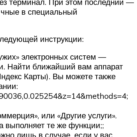
рез терминал. При этом последний —
личные в специальный
следующей инструкции:
чужих» электронных систем —
ии. Найти ближайший вам аппарат
ндекс Карты). Вы можете также
ании:
0.090036,0.025254&z=14&methods=4;
оммерция», или «Другие услуги».
 выполняет те же функции;;
ожно лишь в случае, если у вас