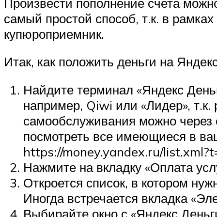
Произвести пополнение счета можно
самый простой способ, т.к. в рамка
купюроприемник.
Итак, как положить деньги на Янде
Найдите терминал «Яндекс Деньг
например, Qiwi или «Лидер», т.
самообслуживания можно через с
посмотреть все имеющиеся в ва
https://money.yandex.ru/list.x
Нажмите на вкладку «Оплата услу
Откроется список, в котором нуж
Иногда встречается вкладка «Эл
Выбирайте окно с «Яндекс Деньги