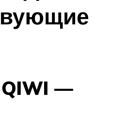
ствующие
а QIWI —