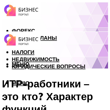
ФОРЕКС
БИЗНЕС ПЛАНЫ
КРЕДИТЫ
НАЛОГИ
НЕДВИЖИМОСТЬ
МЕНЮ
ЮРИДИЧЕСКИЕ ВОПРОСЫ
ИТР-работники –
МЕНЮ
это кто? Характер
функций