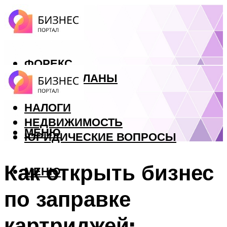
ФОРЕКС
БИЗНЕС ПЛАНЫ
КРЕДИТЫ
НАЛОГИ
НЕДВИЖИМОСТЬ
МЕНЮ
ЮРИДИЧЕСКИЕ ВОПРОСЫ
Как открыть бизнес
МЕНЮ
по заправке
картриджей: