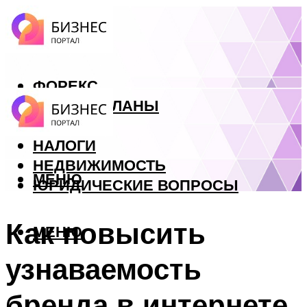
ФОРЕКС
БИЗНЕС ПЛАНЫ
КРЕДИТЫ
НАЛОГИ
НЕДВИЖИМОСТЬ
МЕНЮ
ЮРИДИЧЕСКИЕ ВОПРОСЫ
Как повысить
МЕНЮ
узнаваемость
бренда в интернете