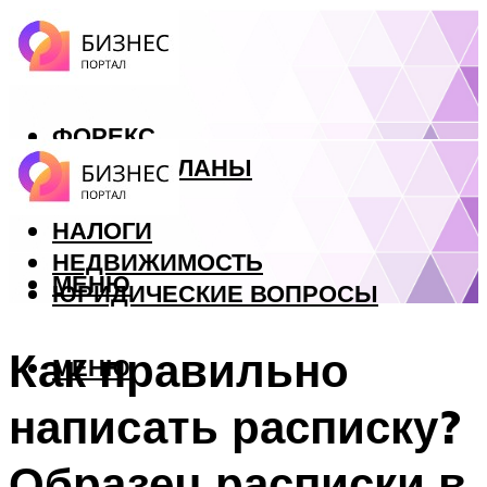
ФОРЕКС
БИЗНЕС ПЛАНЫ
КРЕДИТЫ
НАЛОГИ
НЕДВИЖИМОСТЬ
МЕНЮ
ЮРИДИЧЕСКИЕ ВОПРОСЫ
Как правильно
МЕНЮ
написать расписку?
Образец расписки в