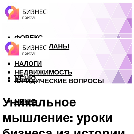
ФОРЕКС
БИЗНЕС ПЛАНЫ
КРЕДИТЫ
НАЛОГИ
НЕДВИЖИМОСТЬ
МЕНЮ
ЮРИДИЧЕСКИЕ ВОПРОСЫ
Уникальное
МЕНЮ
мышление: уроки
бизнеса из истории