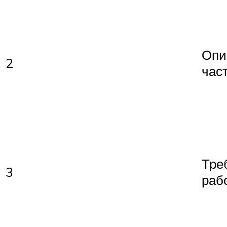
Опи
2
час
Тре
3
раб