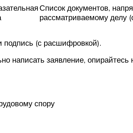
азательная
Список документов, напр
а
рассматриваемому делу (о
и подпись (с расшифровкой).
но написать заявление, опирайтесь 
трудовому спору