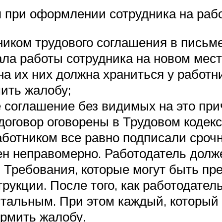
 при оформлении сотрудника на рабо
ником трудового соглашения в письм
ла работы сотрудника на новом месте
дна их них должна храниться у работ
мить жалобу;
соглашение без видимых на это прич
оговор оговорены в Трудовом кодекс
аботником все равно подписали срочн
ен неправомерно. Работодатель долж
. Требования, которые могут быть пр
укции. После того, как работодатель
тальным. При этом каждый, который 
рмить жалобу.