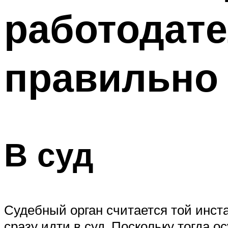
работодат
правильно
В суд
Судебный орган считается той инст
сразу идти в суд. Поскольку тогда 