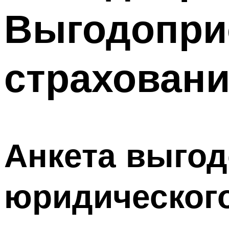
Выгодопри
страхован
Анкета выго
юридическог