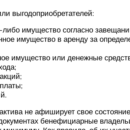
ли выгодоприобретателей:
-либо имущество согласно завещани
ное имущество в аренду за определ
ное имущество или денежные средств
хода;
акций;
платы;
й.
 актива не афиширует свое состояние
 документах бенефициарные владельц
 минимуму. Как правило, об их участ