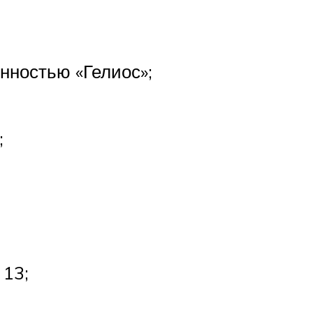
нностью «Гелиос»;
;
 13;