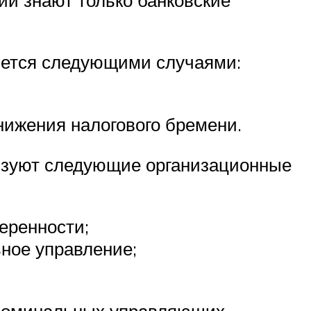
яется следующими случаями:
нижения налогового бремени.
льзуют следующие организационные
еренности;
ное управление;
 номинальных управляющих.