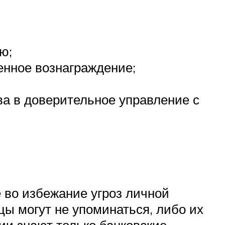
ю;
енное вознаграждение;
а в доверительное управление с
 во избежание угроз личной
ы могут не упоминаться, либо их
ии знают только банковские