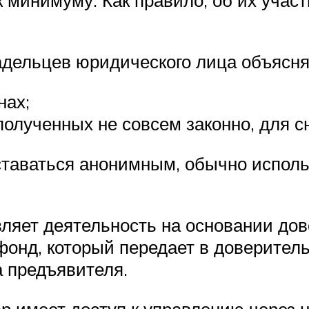
адельцев юридического лица объясн
нах;
полученных не совсем законно, для с
оставаться анонимным, обычно испо
ляет деятельность на основании дов
онд, который передает в доверитель
 предъявителя.
р имеет доступ к управлению через