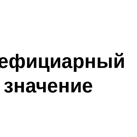
енефициарный
 значение