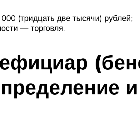
000 (тридцать две тысячи) рублей;
ости — торговля.
енефициар (б
определение и