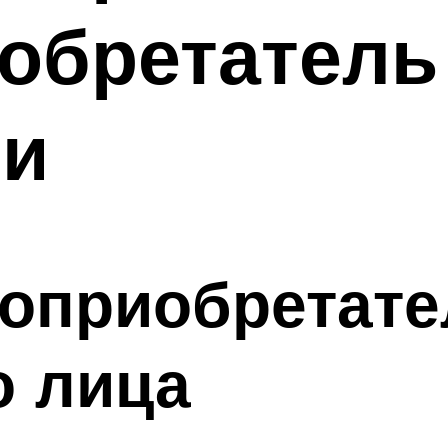
обретатель
ии
доприобретат
о лица