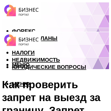
ФОРЕКС
БИЗНЕС ПЛАНЫ
КРЕДИТЫ
НАЛОГИ
НЕДВИЖИМОСТЬ
МЕНЮ
ЮРИДИЧЕСКИЕ ВОПРОСЫ
Как проверить
МЕНЮ
запрет на выезд за
границу. Запрет