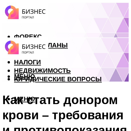
ФОРЕКС
БИЗНЕС ПЛАНЫ
КРЕДИТЫ
НАЛОГИ
НЕДВИЖИМОСТЬ
МЕНЮ
ЮРИДИЧЕСКИЕ ВОПРОСЫ
Как стать донором
МЕНЮ
крови – требования
и противопоказания