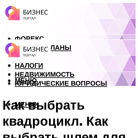
ФОРЕКС
БИЗНЕС ПЛАНЫ
КРЕДИТЫ
НАЛОГИ
НЕДВИЖИМОСТЬ
МЕНЮ
ЮРИДИЧЕСКИЕ ВОПРОСЫ
Как выбрать
МЕНЮ
квадроцикл. Как
выбрать шлем для