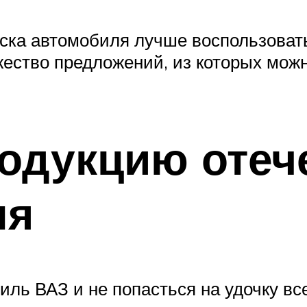
иска автомобиля лучше воспользова
жество предложений, из которых мо
одукцию отеч
ля
ль ВАЗ и не попасться на удочку в