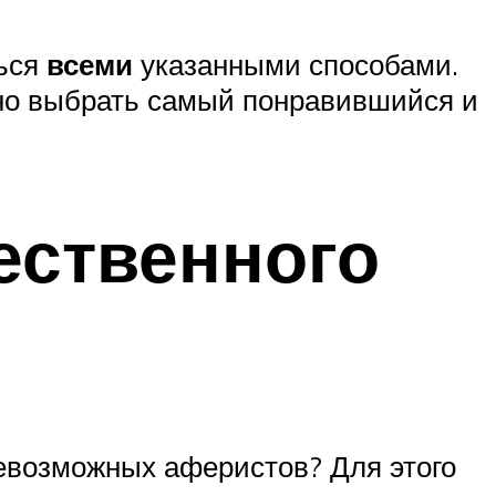
ться
всеми
указанными способами.
жно выбрать самый понравившийся и
ественного
севозможных аферистов? Для этого