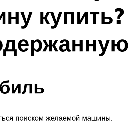
ну купить?
одержанную
обиль
яться поиском желаемой машины.