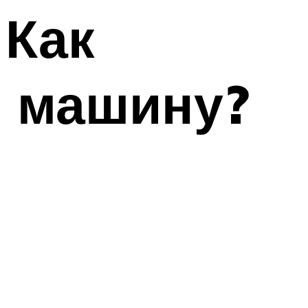
 Как
 машину?