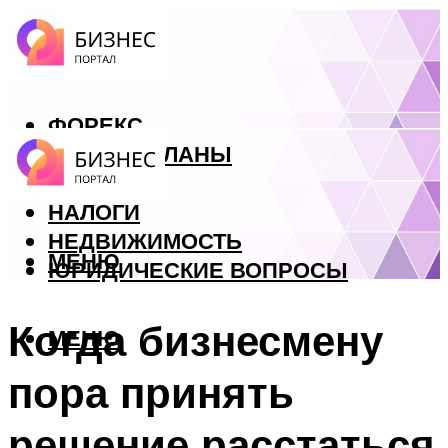
ФОРЕКС
БИЗНЕС ПЛАНЫ
КРЕДИТЫ
НАЛОГИ
НЕДВИЖИМОСТЬ
МЕНЮ
ЮРИДИЧЕСКИЕ ВОПРОСЫ
Когда бизнесмену
МЕНЮ
пора принять
решение расстаться