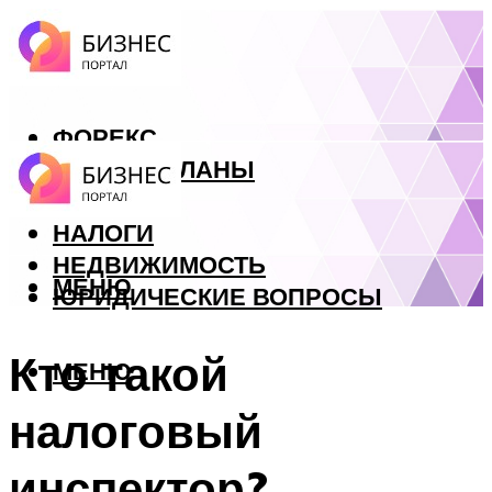
ФОРЕКС
БИЗНЕС ПЛАНЫ
КРЕДИТЫ
НАЛОГИ
НЕДВИЖИМОСТЬ
МЕНЮ
ЮРИДИЧЕСКИЕ ВОПРОСЫ
Кто такой
МЕНЮ
налоговый
инспектор?