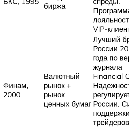
БКС, 1995
спреды.
биржа
Программ
лояльност
VIP-клиен
Лучший б
России 2
года по в
журнала
Валютный
Financial 
Финам,
рынок +
Надежност
2000
рынок
регулируе
ценных бумаг
России. С
поддержк
трейдеров