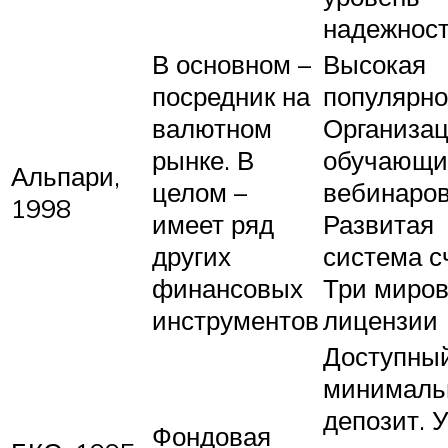
надежнос
В основном –
Высокая
посредник на
популярно
валютном
Организа
рынке. В
обучающи
Альпари,
целом –
вебинаров
1998
имеет ряд
Развитая
других
система с
финансовых
Три миро
инструментов
лицензии
Доступны
минималь
депозит. 
Фондовая