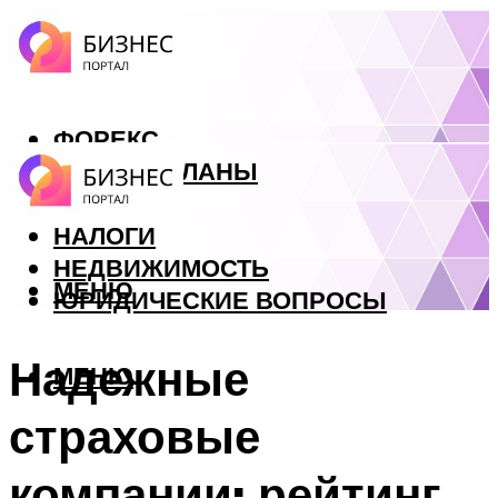
ФОРЕКС
БИЗНЕС ПЛАНЫ
КРЕДИТЫ
НАЛОГИ
НЕДВИЖИМОСТЬ
МЕНЮ
ЮРИДИЧЕСКИЕ ВОПРОСЫ
Надежные
МЕНЮ
страховые
компании: рейтинг,