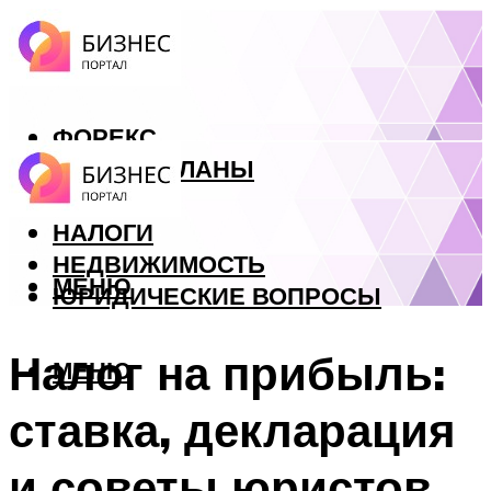
ФОРЕКС
БИЗНЕС ПЛАНЫ
КРЕДИТЫ
НАЛОГИ
НЕДВИЖИМОСТЬ
МЕНЮ
ЮРИДИЧЕСКИЕ ВОПРОСЫ
Налог на прибыль:
МЕНЮ
ставка, декларация
и советы юристов