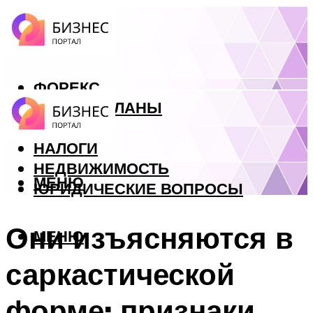
ФОРЕКС
БИЗНЕС ПЛАНЫ
КРЕДИТЫ
НАЛОГИ
НЕДВИЖИМОСТЬ
МЕНЮ
ЮРИДИЧЕСКИЕ ВОПРОСЫ
Они изъясняются в
МЕНЮ
саркастической
форме: признаки