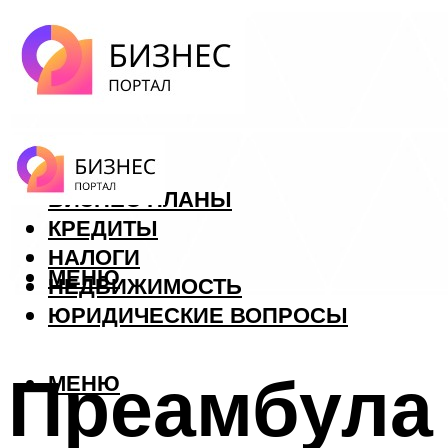
ФОРЕКС
БИЗНЕС ПЛАНЫ
КРЕДИТЫ
НАЛОГИ
МЕНЮ
НЕДВИЖИМОСТЬ
ЮРИДИЧЕСКИЕ ВОПРОСЫ
Преамбула 
МЕНЮ