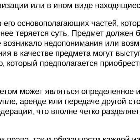
низации или в ином виде находящиес
 его основополагающих частей, котор
нее теряется суть. Предмет должен б
не возникало недопонимания или воз
ия в качестве предмета могут выст
ар, который предполагается приобрест
метом может являться определенное 
купле, аренде или передаче другой с
ерации, что вполне четко разделяет
 права, так и обязанности каждой из