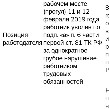
рабочем месте
8
(прогул) 11 и 12
г
февраля 2019 года
о
работник уволен по
в
Позиция
подп. «а» п. 6 части
и
работодателя
первой ст. 81 ТК РФ
р
за однократное
п
грубое нарушение
п
работником
трудовых
обязанностей
п
н