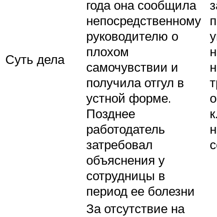
года она сообщила
з
непосредственному
п
руководителю о
у
плохом
н
Суть дела
самочувствии и
н
получила отгул в
т
устной форме.
о
Позднее
к
работодатель
н
затребовал
с
объяснения у
сотрудницы в
период ее болезни
За отсутствие на