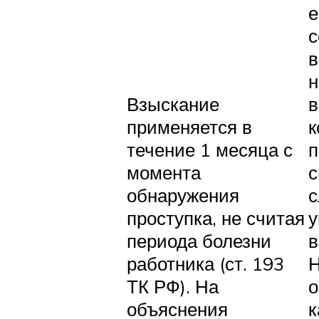
е
с
в
н
Взыскание
в
применяется в
к
течение 1 месяца с
п
момента
с
обнаружения
с
проступка, не считая
у
периода болезни
в
работника (ст. 193
Н
ТК РФ). На
о
объяснения
к