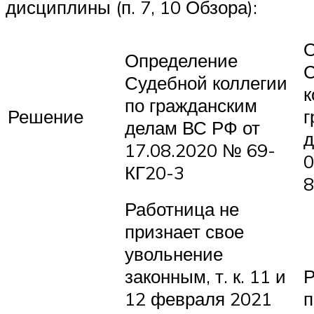
дисциплины (п. 7, 10 Обзора):
О
Определение
С
Судебной коллегии
к
по гражданским
Решение
г
делам ВС РФ от
д
17.08.2020 № 69-
0
КГ20-3
8
Работница не
признает свое
увольнение
законным, т. к. 11 и
Р
12 февраля 2021
п