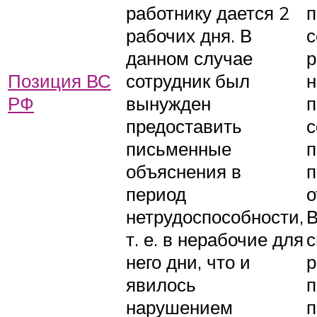
работнику дается 2
п
рабочих дня. В
данном случае
р
Позиция ВС
сотрудник был
н
РФ
вынужден
п
предоставить
с
письменные
п
объяснения в
п
период
о
нетрудоспособности,
В
т. е. в нерабочие для
с
него дни, что и
р
явилось
п
нарушением
п