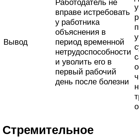
Работодатель не
у
вправе истребовать
р
у работника
п
объяснения в
у
Вывод
период временной
с
нетрудоспособности
с
и уволить его в
о
первый рабочий
ч
день после болезни
н
т
о
Стремительное