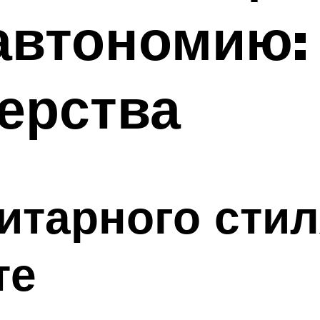
автономию:
ерства
итарного стил
те