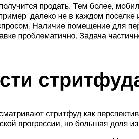
получится продать. Тем более, моби
пример, далеко не в каждом поселке 
спросом. Наличие помещение для пе
лавке проблематично. Задача частич
сти стритфуд
матривают стритфуд как перспектив
еской прогрессии, но большая доля из