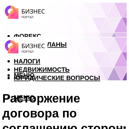
ФОРЕКС
БИЗНЕС ПЛАНЫ
КРЕДИТЫ
НАЛОГИ
НЕДВИЖИМОСТЬ
МЕНЮ
ЮРИДИЧЕСКИЕ ВОПРОСЫ
Расторжение
МЕНЮ
договора по
соглашению сторон: