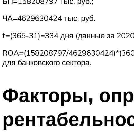
БП=158208797 тыс. руб.;
ЧА=4629630424 тыс. руб.
t=(365-31)=334 дня (данные за 2020 
ROA=(158208797/4629630424)*(360/
для банковского сектора.
Факторы, оп
рентабельно