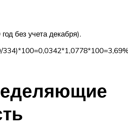
год без учета декабря).
334)*100=0,0342*1,0778*100=3,69%.
ределяющие
сть