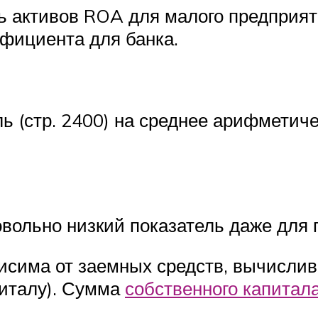
ь активов ROA для малого предприя
ффициента для банка.
ь (стр. 2400) на среднее арифметич
ольно низкий показатель даже для п
висима от заемных средств, вычисли
питалу). Сумма
собственного капитала