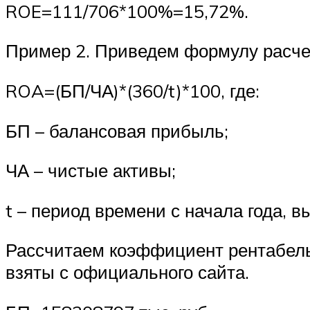
ROE=111/706*100%=15,72%.
Пример 2. Приведем формулу расче
ROA=(БП/ЧА)*(360/t)*100, где:
БП – балансовая прибыль;
ЧА – чистые активы;
t – период времени с начала года, 
Рассчитаем коэффициент рентабельн
взяты с официального сайта.