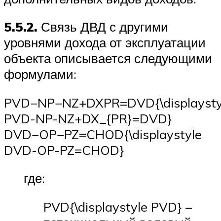
5.5.2.
Связь ДВД с другими
уровнями дохода от эксплуатации
объекта описывается следующими
формулами:
PVD−NP−NZ+DXPR=DVD{\displaysty
PVD-NP-NZ+DX_{PR}=DVD}
DVD−OP−PZ=CHOD{\displaystyle
DVD-OP-PZ=CHOD}
где:
PVD{\displaystyle PVD} –