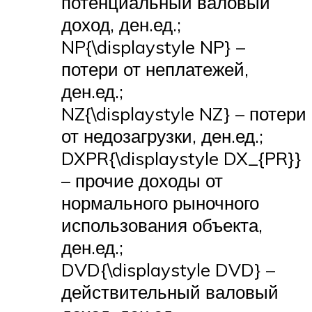
потенциальный валовый
доход, ден.ед.;
NP{\displaystyle NP} –
потери от неплатежей,
ден.ед.;
NZ{\displaystyle NZ} – потери
от недозагрузки, ден.ед.;
DXPR{\displaystyle DX_{PR}}
– прочие доходы от
нормального рыночного
использования объекта,
ден.ед.;
DVD{\displaystyle DVD} –
действительный валовый