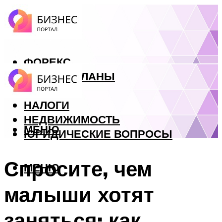
ФОРЕКС
БИЗНЕС ПЛАНЫ
КРЕДИТЫ
НАЛОГИ
НЕДВИЖИМОСТЬ
МЕНЮ
ЮРИДИЧЕСКИЕ ВОПРОСЫ
Спросите, чем
МЕНЮ
малыши хотят
заняться: как