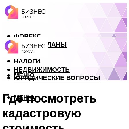
ФОРЕКС
БИЗНЕС ПЛАНЫ
КРЕДИТЫ
НАЛОГИ
НЕДВИЖИМОСТЬ
МЕНЮ
ЮРИДИЧЕСКИЕ ВОПРОСЫ
Где посмотреть
МЕНЮ
кадастровую
стоимость