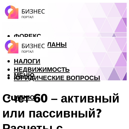
ФОРЕКС
БИЗНЕС ПЛАНЫ
КРЕДИТЫ
НАЛОГИ
НЕДВИЖИМОСТЬ
МЕНЮ
ЮРИДИЧЕСКИЕ ВОПРОСЫ
Счет 60 – активный
МЕНЮ
или пассивный?
Расчеты с