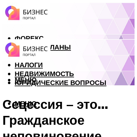
ФОРЕКС
БИЗНЕС ПЛАНЫ
КРЕДИТЫ
НАЛОГИ
НЕДВИЖИМОСТЬ
МЕНЮ
ЮРИДИЧЕСКИЕ ВОПРОСЫ
Сецессия – это…
МЕНЮ
Гражданское
неповиновение,